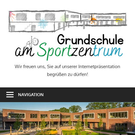
Zum
Inhalt
W
springen
f
u
S
a
Wir freuen uns, Sie auf unserer Internetpräsentation
begrüßen zu dürfen!
u
I
NAVIGATION
b
z
d