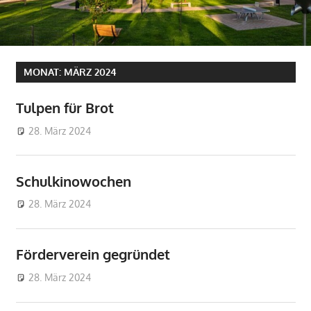
MONAT:
MÄRZ 2024
Tulpen für Brot
28. März 2024
Jürgen Dickmännken
Allgemein
Schulkinowochen
28. März 2024
Jürgen Dickmännken
Allgemein
Förderverein gegründet
28. März 2024
Jürgen Dickmännken
Allgemein