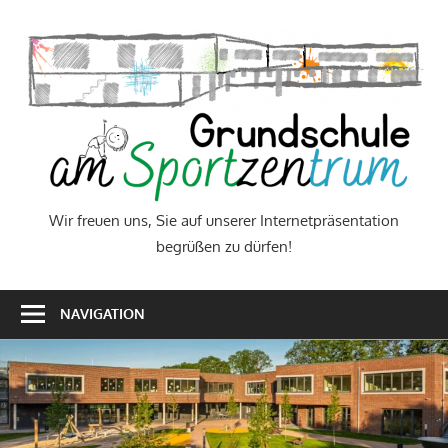
Zum
Inhalt
W
springen
f
u
S
a
Wir freuen uns, Sie auf unserer Internetpräsentation
begrüßen zu dürfen!
u
I
NAVIGATION
b
z
d