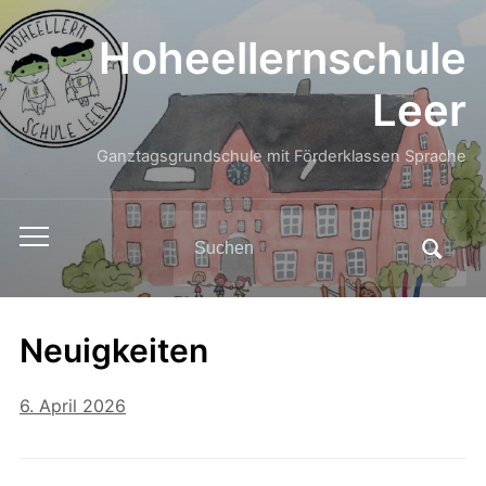
Hoheellernschule
Leer
Ganztagsgrundschule mit Förderklassen Sprache
Search
Toggle
for:
mobile
menu
Neuigkeiten
6. April 2026