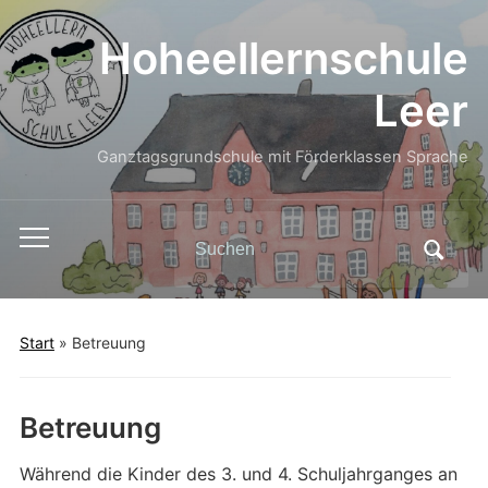
Hoheellernschule
Leer
Ganztagsgrundschule mit Förderklassen Sprache
Search
Toggle
for:
mobile
menu
Start
»
Betreuung
Betreuung
Während die Kinder des 3. und 4. Schuljahrganges an