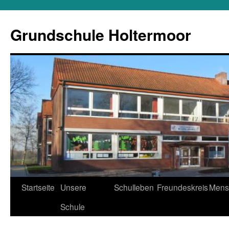
Zum
Inhalt
Grundschule Holtermoor
springen
Startseite
Unsere
Schulleben
Freundeskreis
Mens
Schule