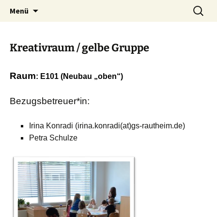
Zum
Suchen
Menü
Inhalt
nach:
springen
Kreativraum / gelbe Gruppe
Raum
: E101 (Neubau „oben“)
Bezugsbetreuer*in:
Irina Konradi (irina.konradi(at)gs-rautheim.de)
Petra Schulze