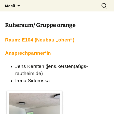
Zum
Suchen
Menü
Inhalt
nach:
springen
Ruheraum/ Gruppe orange
Raum: E104 (Neubau „oben“)
Ansprechpartner*in
Jens Kersten (jens.kersten(at)gs-
rautheim.de)
Irena Sidoroska