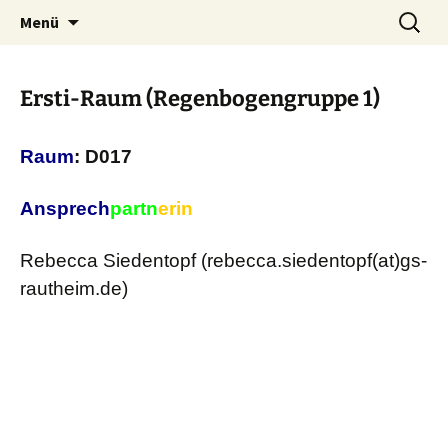
Zum
Suchen
Menü
Inhalt
nach:
springen
Ersti-Raum (Regenbogengruppe 1)
Raum
: D017
Ansprech
partn
erin
Rebecca Siedentopf (rebecca.siedentopf(at)gs-
rautheim.de)