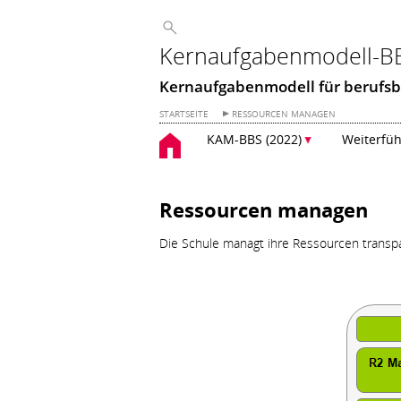
Kernaufgabenmodell-B
Kernaufgabenmodell für berufsb
STARTSEITE
RESSOURCEN MANAGEN
Zum
KAM-BBS (2022)
Weiterfüh
Inhalt
springen
Ressourcen managen
Die Schule managt ihre Ressourcen transpa