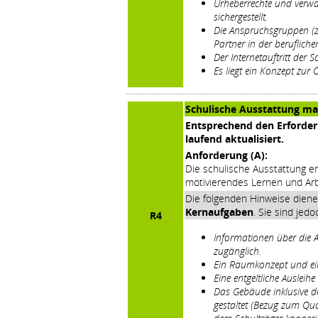
Urheberrechte und verwa
sichergestellt.
Die Anspruchsgruppen (z.
Partner in der berufliche
Der Internetauftritt der Sc
Es liegt ein Konzept zur Ö
Schulische Ausstattung m
Entsprechend den Erfordern
laufend aktualisiert.
Anforderung (A):
Die schulische Ausstattung er
motivierendes Lernen und Arb
Die folgenden Hinweise dien
Kernaufgaben
. Sie sind jed
R4
Informationen über die A
zugänglich.
Ein Raumkonzept und ein
Eine entgeltliche Ausleih
Das Gebäude inklusive d
gestaltet (Bezug zum Qua