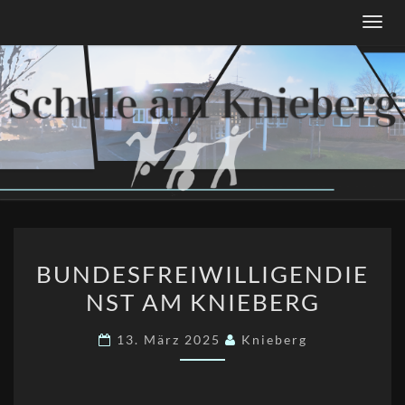
Skip
Togg
to
navig
content
BUNDESFREIWILLIGENDI
BUNDESFREIWILLIGENDIE
AM
NST AM KNIEBERG
KNIEBERG
13. März 2025
Knieberg