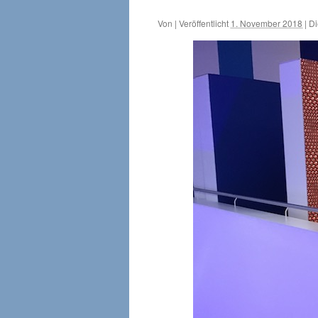
Von
|
Veröffentlicht
1. November 2018
|
Di