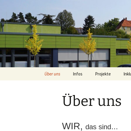
Zum
Inhalt
springen
Schule im
Über uns
Infos
Projekte
Inkl
Steuergruppe
Allgemeine Infos
Über uns
Klassen
Downloads
Eltern
Leitbild
WIR,
das sind…
Kollegium
Schultag