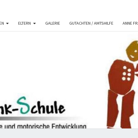
EN
ELTERN
GALERIE
GUTACHTEN / AMTSHILFE
ANNE F
ANNE
Förderschule
KME
FRAN
SCHU