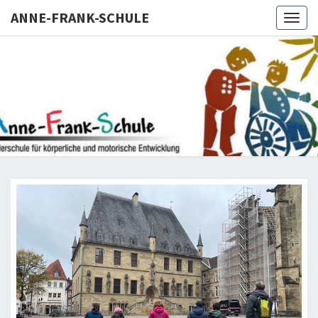
Skip
ANNE-FRANK-SCHULE
Togg
to
navig
content
ANNE-
Förderschule
KME
FRANK-
SCHULE