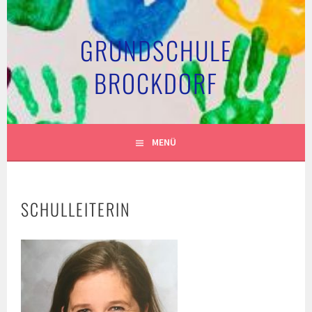
Springe
zum
GRUNDSCHULE
Inhalt
BROCKDORF
MENÜ
SCHULLEITERIN