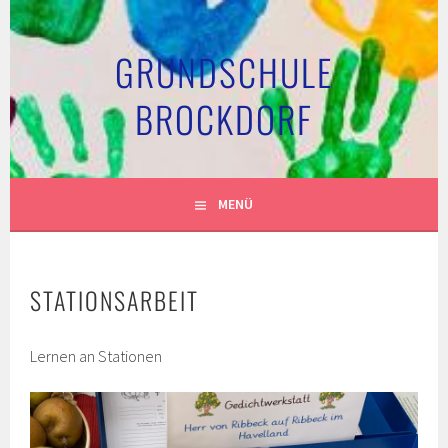
Springe
zum
GRUNDSCHULE
Inhalt
BROCKDORF
MENÜ
STATIONSARBEIT
Lernen an Stationen