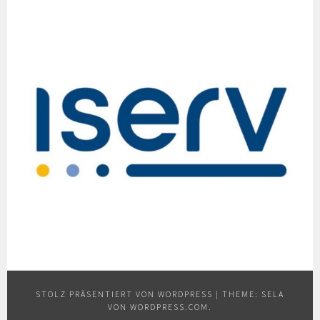
STOLZ PRÄSENTIERT VON WORDPRESS
|
THEME: SELA
VON
WORDPRESS.COM
.