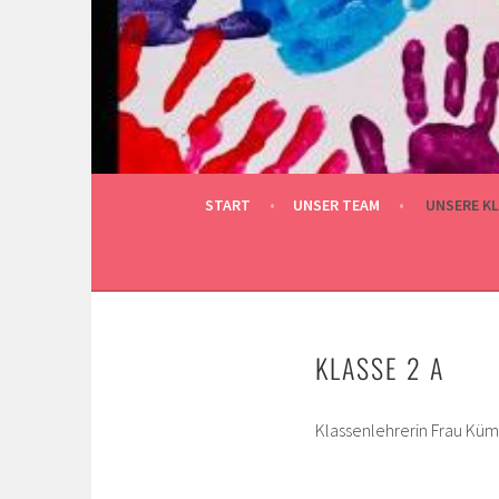
Springe
zum
Inhalt
START
UNSER TEAM
UNSERE K
KLASSE 2 A
Klassenlehrerin Frau Kü