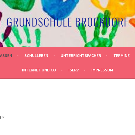
GRUNDSCHULE BROCKDORF
LASSEN
SCHULLEBEN
UNTERRICHTSFÄCHER
TERMINE
INTERNET UND CO
ISERV
IMPRESSUM
mper