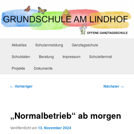
Zum
primären
Inhalt
springen
Hauptmenü
Aktuelles
Schulanmeldung
Ganztagsschule
Schuldaten
Beratung
Impressum
Schulelternrat
Projekte
Dokumente
Beitragsnavigation
←
Vorheriger
Nächster
→
„Normalbetrieb“ ab morgen
Veröffentlicht am
13. November 2024