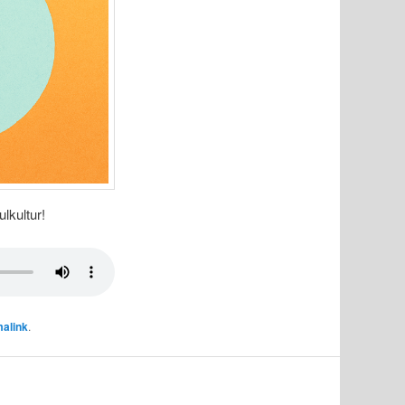
lkultur!
alink
.