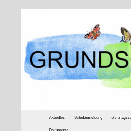
Zum
primären
Inhalt
springen
Hauptmenü
Aktuelles
Schulanmeldung
Ganztagss
Dokumente