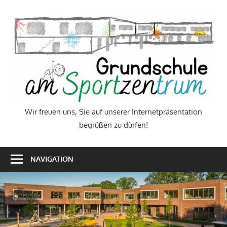
Zum
Inhalt
W
springen
f
u
S
a
Wir freuen uns, Sie auf unserer Internetpräsentation
begrüßen zu dürfen!
u
I
NAVIGATION
b
z
d