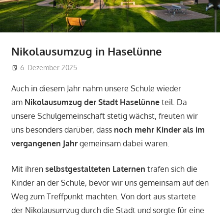
Nikolausumzug in Haselünne
6. Dezember 2025
alinavehring
Allgemein
Auch in diesem Jahr nahm unsere Schule wieder
am
Nikolausumzug der Stadt Haselünne
teil. Da
unsere Schulgemeinschaft stetig wächst, freuten wir
uns besonders darüber, dass
noch mehr Kinder als im
vergangenen Jahr
gemeinsam dabei waren.
Mit ihren
selbstgestalteten Laternen
trafen sich die
Kinder an der Schule, bevor wir uns gemeinsam auf den
Weg zum Treffpunkt machten. Von dort aus startete
der Nikolausumzug durch die Stadt und sorgte für eine