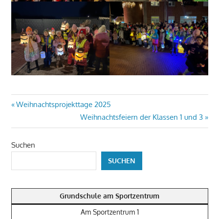
Beitragsnavigation
Vorheriger
Weihnachtsprojekttage 2025
Beitrag:
Nächster
Weihnachtsfeiern der Klassen 1 und 3
Beitrag:
Suchen
SUCHEN
Grundschule am Sportzentrum
Am Sportzentrum 1