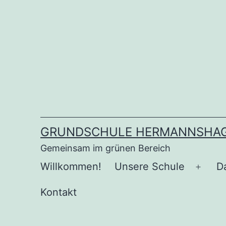
Zum
Inhalt
springen
GRUNDSCHULE HERMANNSHA
Gemeinsam im grünen Bereich
Willkommen!
Unsere Schule
Da
Menü
öffne
Kontakt