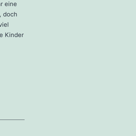
r eine
, doch
iel
e Kinder