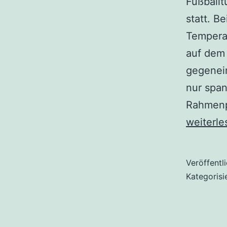
Fußballt
statt. 
Temperat
auf dem 
gegenein
nur span
Rahmenp
Großes
weiterle
Fußball
beim
Veröffentl
Grundsch
Kategorisi