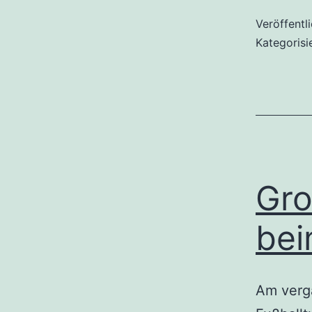
Veröffentl
Kategorisi
Gro
bei
Am verg