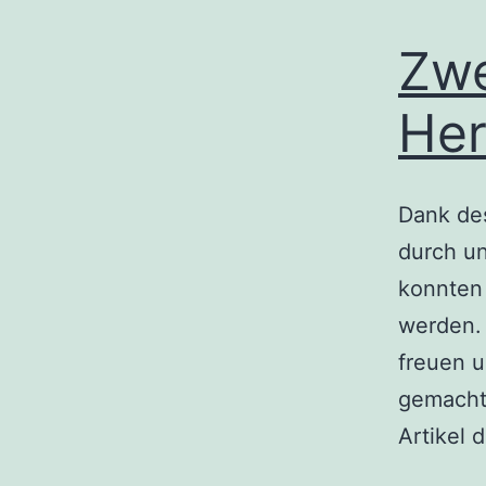
Zwe
He
Dank de
durch u
konnten 
werden. 
freuen u
gemacht
Artikel