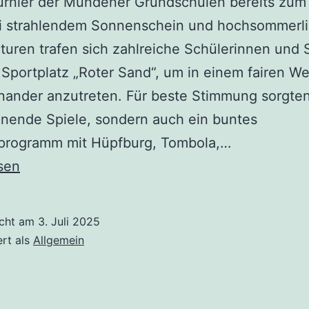
urnier der Mündener Grundschulen bereits zum
Bei strahlendem Sonnenschein und hochsommerl
uren trafen sich zahlreiche Schülerinnen und 
Sportplatz „Roter Sand“, um in einem fairen W
ander anzutreten. Für beste Stimmung sorgten
nende Spiele, sondern auch ein buntes
rogramm mit Hüpfburg, Tombola,…
sen
vergüngen
icht am
3. Juli 2025
ulturnier
ert als
Allgemein