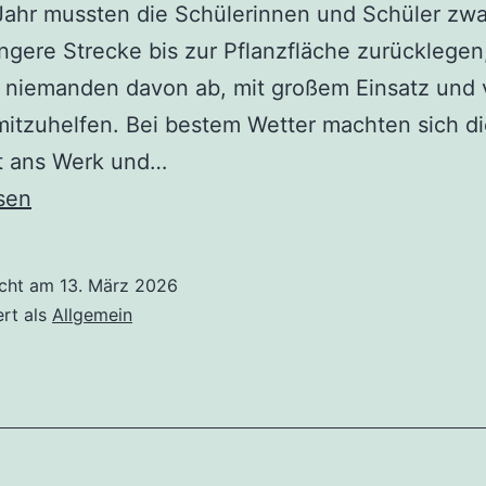
ahr mussten die Schülerinnen und Schüler zwa
ngere Strecke bis zur Pflanzfläche zurücklegen
t niemanden davon ab, mit großem Einsatz und v
itzuhelfen. Bei bestem Wetter machten sich di
rt ans Werk und…
sen
icht am
13. März 2026
ert als
Allgemein
d!