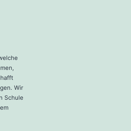
welche
amen,
hafft
lgen. Wir
en Schule
dem