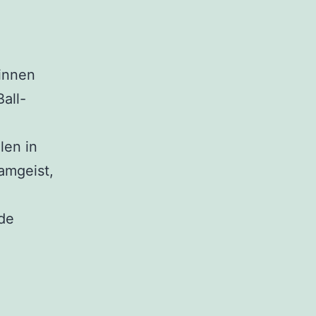
rinnen
all-
len in
amgeist,
de