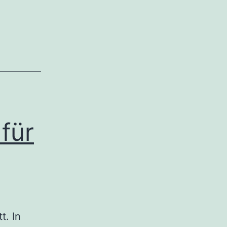
für
t. In