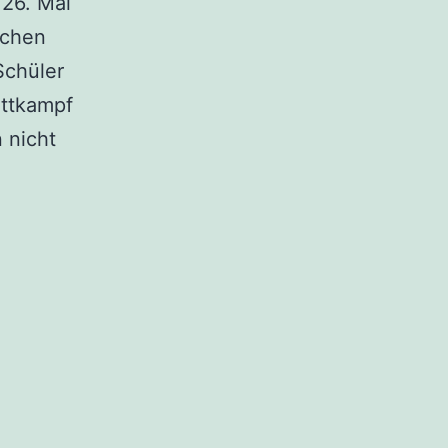
 26. Mal
ichen
Schüler
ettkampf
 nicht