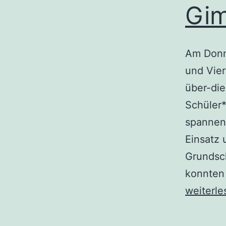
Gi
Am Donne
und Vier
über-die
Schüler
spannend
Einsatz
Grundsc
konnten
Starker
weiterle
4.
Platz