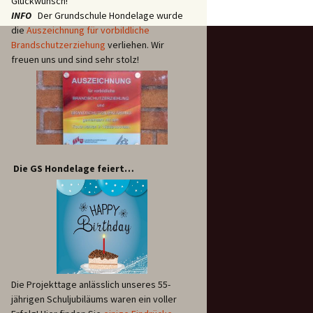
Glückwunsch!
INFO
Der Grundschule Hondelage wurde
die
Auszeichnung für vorbildliche
Brandschutzerziehung
verliehen. Wir
freuen uns und sind sehr stolz!
Die GS Hondelage feiert…
Die Projekttage anlässlich unseres 55-
jährigen Schuljubiläums waren ein voller