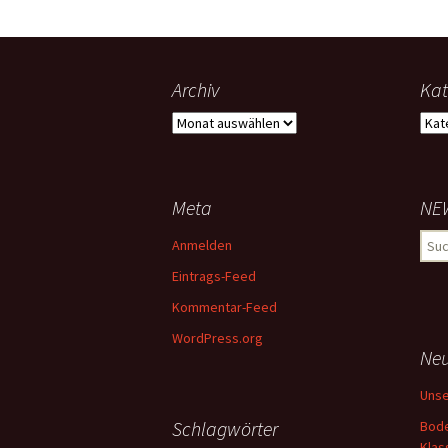
Vorbildliche
Brandschutzerziehung
Archiv
Kat
Archiv
Kate
Meta
NE
Suc
Anmelden
nach
Eintrags-Feed
Kommentar-Feed
WordPress.org
Neu
Uns
Schlagwörter
Bode
Klas