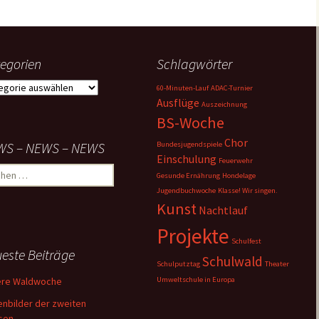
egorien
Schlagwörter
gorien
60-Minuten-Lauf
ADAC-Turnier
Ausflüge
Auszeichnung
BS-Woche
Chor
WS – NEWS – NEWS
Bundesjugendspiele
Einschulung
Feuerwehr
hen
Gesunde Ernährung
Hondelage
:
Jugendbuchwoche
Klasse! Wir singen.
Kunst
Nachtlauf
Projekte
Schulfest
este Beiträge
Schulwald
Schulputztag
Theater
ere Waldwoche
Umweltschule in Europa
nbilder der zweiten
sen