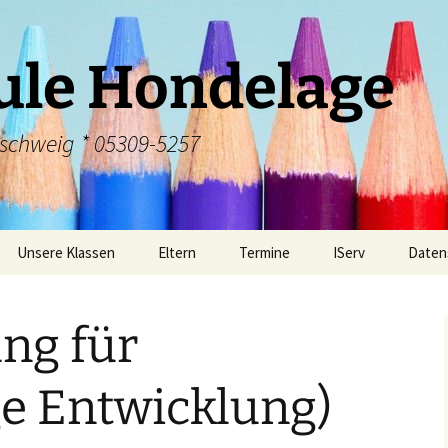
ule Hondelage
nschweig * 05309-5257
Unsere Klassen
Eltern
Termine
IServ
Daten
men der
Arbeitsgemeinschaften
Beratung und Förderung
Computer – AG
IServ Elternaccou
tion“
ng für
Die “Ehemaligen”
Busregeln
IServ: Infobriefe d
Schule
Schülerrat
Elternbriefe
ge Entwicklung)
Förderverein der GS
tendes
Galerie Kunst
Hondelage e.V.