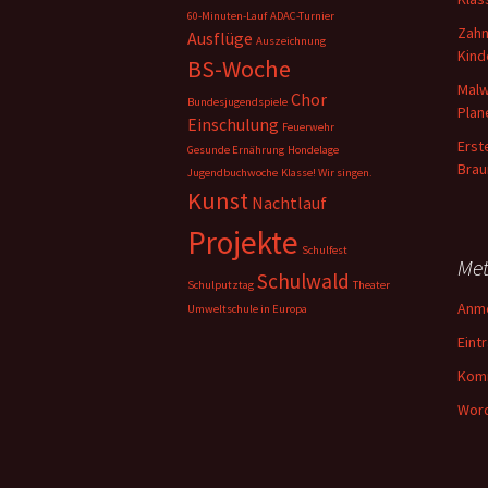
60-Minuten-Lauf
ADAC-Turnier
Zahn
Ausflüge
Auszeichnung
Kind
BS-Woche
Mal
Chor
Bundesjugendspiele
Plan
Einschulung
Feuerwehr
Erst
Gesunde Ernährung
Hondelage
Brau
Jugendbuchwoche
Klasse! Wir singen.
Kunst
Nachtlauf
Projekte
Schulfest
Me
Schulwald
Schulputztag
Theater
Anm
Umweltschule in Europa
Eint
Kom
Word