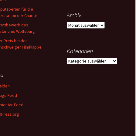
putzperlen für die
Archiv
erstation der Charité
Archiv
wettbewerb des
etariums Wolfsburg
er Preis bei der
nschweiger Filmklappe
Kategorien
Kategorien
ta
elden
rags-Feed
mentar-Feed
Press.org