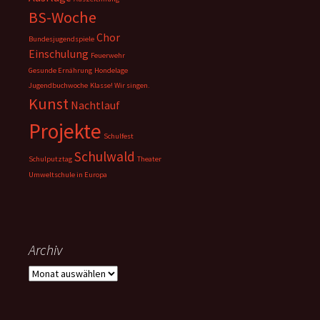
BS-Woche
Chor
Bundesjugendspiele
Einschulung
Feuerwehr
Gesunde Ernährung
Hondelage
Jugendbuchwoche
Klasse! Wir singen.
Kunst
Nachtlauf
Projekte
Schulfest
Schulwald
Schulputztag
Theater
Umweltschule in Europa
Archiv
Archiv