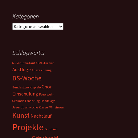
Kategorien
Kategorien
Schlagwörter
60-Minuten-Lauf
ADAC-Turnier
Ausflüge
Auszeichnung
BS-Woche
Chor
Bundesjugendspiele
Einschulung
Feuerwehr
Gesunde Ernährung
Hondelage
Jugendbuchwoche
Klasse! Wir singen.
Kunst
Nachtlauf
Projekte
Schulfest