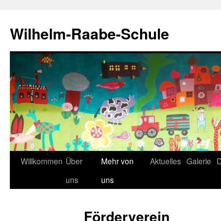
Zum
Inhalt
Wilhelm-Raabe-Schule
springen
Willkommen
Über
Mehr von
Aktuelles
Galerie
D
uns
uns
Förderverein