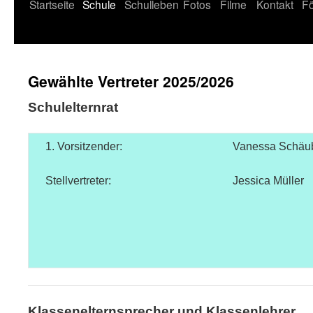
Startseite
Schule
Schulleben
Fotos
Filme
Kontakt
Fö
Gewählte Vertreter 2025/2026
Schulelternrat
1. Vorsitzender:
Vanessa Schäu
Stellvertreter:
Jessica Müller
Klassenelternsprecher und Klassenlehrer