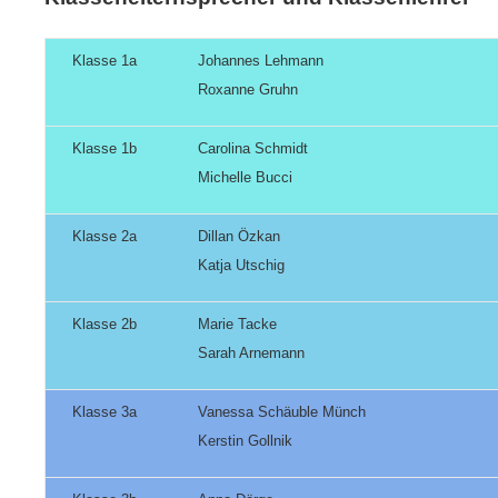
Klasse 1a
Johannes Lehmann
Roxanne Gruhn
Klasse 1b
Carolina Schmidt
Michelle Bucci
Klasse 2a
Dillan Özkan
Katja Utschig
Klasse 2b
Marie Tacke
Sarah Arnemann
Klasse 3a
Vanessa Schäuble Münch
Kerstin Gollnik