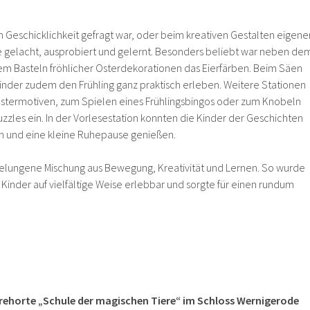
m Geschicklichkeit gefragt war, oder beim kreativen Gestalten eigene
e gelacht, ausprobiert und gelernt. Besonders beliebt war neben de
m Basteln fröhlicher Osterdekorationen das Eierfärben. Beim Säen
inder zudem den Frühling ganz praktisch erleben. Weitere Stationen
Ostermotiven, zum Spielen eines Frühlingsbingos oder zum Knobeln
zzles ein. In der Vorlesestation konnten die Kinder der Geschichten
n und eine kleine Ruhepause genießen.
gelungene Mischung aus Bewegung, Kreativität und Lernen. So wurde
Kinder auf vielfältige Weise erlebbar und sorgte für einen rundum
Drehorte „Schule der magischen Tiere“ im Schloss Wernigerode