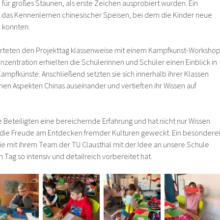
e für großes Staunen, als erste Zeichen ausprobiert wurden. Ein
 das Kennenlernen chinesischer Speisen, bei dem die Kinder neue
 konnten.
arteten den Projekttag klassenweise mit einem Kampfkunst-Workshop
zentration erhielten die Schülerinnen und Schüler einen Einblick in
Kampfkünste. Anschließend setzten sie sich innerhalb ihrer Klassen
nen Aspekten Chinas auseinander und vertieften ihr Wissen auf
le Beteiligten eine bereichernde Erfahrung und hat nicht nur Wissen
h die Freude am Entdecken fremder Kulturen geweckt. Ein besondere
 die mit ihrem Team der TU Clausthal mit der Idee an unsere Schule
Tag so intensiv und detailreich vorbereitet hat.