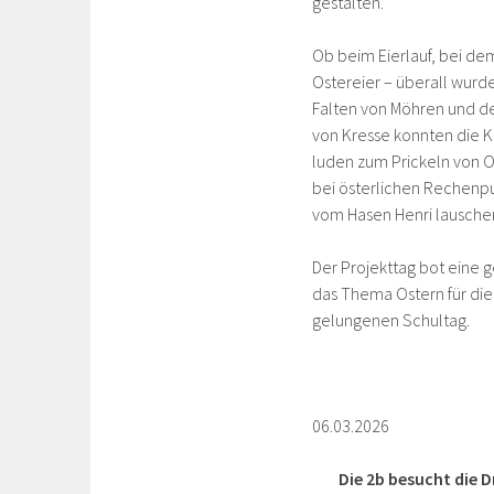
gestalten.
Ob beim Eierlauf, bei de
Ostereier – überall wurd
Falten von Möhren und de
von Kresse konnten die K
luden zum Prickeln von 
bei österlichen Rechenpu
vom Hasen Henri lausche
Der Projekttag bot eine 
das Thema Ostern für die 
gelungenen Schultag.
06.03.2026
Die 2b besucht die 