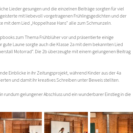
he Lieder gesungen und die einzelnen Beiträge sorgten für viel
egeisterte mit liebevoll vorgetragenen Frühlingsgedichten und der
te mit dem Lied „Hoppelhase Hans“ alle zum Schmunzeln.
e Lapbooks zum Thema Frühblüher vor und präsentierte einige
r gute Laune sorgte auch die Klasse 2a mit dem bekannten Lied
erstall Motorrad“. Die 2b überzeugte mit einem gelungenen Beitrag
.
de Einblicke in ihr Zeitungsprojekt, während Kinder aus der 4a
rten und damit ihr kreatives Schreiben unter Beweis stellten.
in rundum gelungener Abschluss und ein wunderbarer Einstieg in die