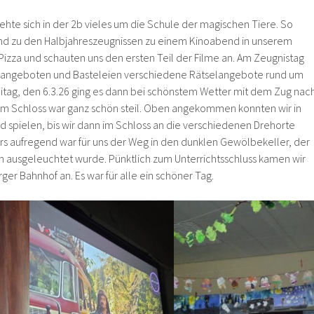
ehte sich in der 2b vieles um die Schule der magischen Tiere. So
end zu den Halbjahreszeugnissen zu einem Kinoabend in unserem
Pizza und schauten uns den ersten Teil der Filme an. Am Zeugnistag
eangeboten und Basteleien verschiedene Rätselangebote rund um
eitag, den 6.3.26 ging es dann bei schönstem Wetter mit dem Zug nac
m Schloss war ganz schön steil. Oben angekommen konnten wir in
d spielen, bis wir dann im Schloss an die verschiedenen Drehorte
s aufregend war für uns der Weg in den dunklen Gewölbekeller, der
 ausgeleuchtet wurde. Pünktlich zum Unterrichtsschluss kamen wir
er Bahnhof an. Es war für alle ein schöner Tag.