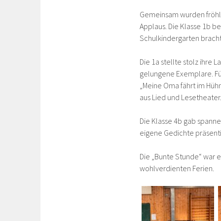
Gemeinsam wurden fröhlic
Applaus. Die Klasse 1b b
Schulkindergarten brach
Die 1a stellte stolz ihr
gelungene Exemplare. Fü
„Meine Oma fährt im Hühn
aus Lied und Lesetheater
Die Klasse 4b gab spannen
eigene Gedichte präsentie
Die „Bunte Stunde“ war e
wohlverdienten Ferien.