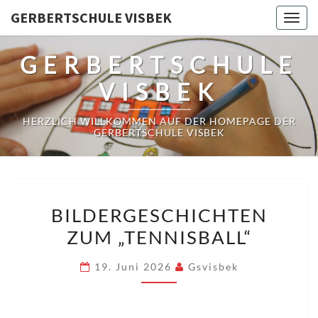
Skip
GERBERTSCHULE VISBEK
Togg
to
navig
content
GERBERTSCHULE
VISBEK
HERZLICH WILLKOMMEN AUF DER HOMEPAGE DER
GERBERTSCHULE VISBEK
BILDERGESCHICHTEN
BILDERGESCHICHTEN
ZUM
ZUM „TENNISBALL“
„TENNISBALL“
19. Juni 2026
Gsvisbek