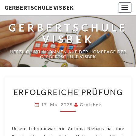
Skip
GERBERTSCHULE VISBEK
Togg
to
navig
content
GERBERTSCHULE
VISBEK
HERZLICH WILLKOMMEN AUF DER HOMEPAGE DER
GERBERTSCHULE VISBEK
ERFOLGREICHE
ERFOLGREICHE PRÜFUNG
PRÜFUNG
17. Mai 2025
Gsvisbek
Unsere Lehreranwärterin Antonia Niehaus hat ihre