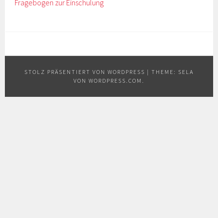
Fragebogen zur Einschulung
STOLZ PRÄSENTIERT VON WORDPRESS
|
THEME: SELA
VON
WORDPRESS.COM
.