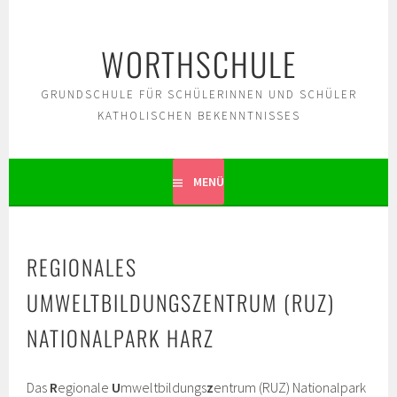
Springe
zum
WORTHSCHULE
Inhalt
GRUNDSCHULE FÜR SCHÜLERINNEN UND SCHÜLER
KATHOLISCHEN BEKENNTNISSES
MENÜ
REGIONALES
UMWELTBILDUNGSZENTRUM (RUZ)
NATIONALPARK HARZ
Das
R
egionale
U
mweltbildungs
z
entrum (RUZ) Nationalpark