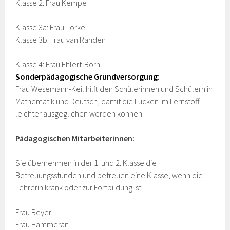
Klasse 2: Frau Kempe
Klasse 3a: Frau Torke
Klasse 3b: Frau van Rahden
Klasse 4: Frau Ehlert-Born
Sonderpädagogische Grundversorgung:
Frau Wesemann-Keil hilft den Schülerinnen und Schülern in
Mathematik und Deutsch, damit die Lücken im Lernstoff
leichter ausgeglichen werden können.
Pädagogischen
M
i
t
a
rbe
it
e
r
i
n
n
e
n:
Sie übernehmen in der 1. und 2. Klasse die
Betreuungsstunden und betreuen eine Klasse, wenn die
Lehrerin krank oder zur Fortbildung ist.
Frau Beyer
Frau Hammeran