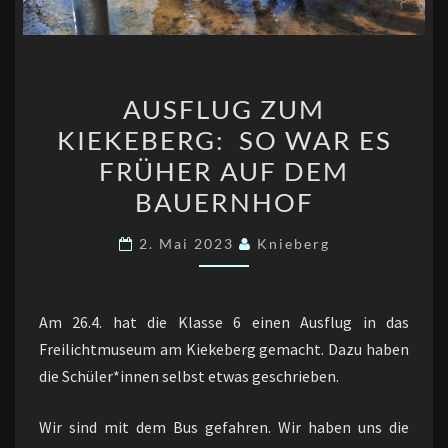
AUSFLUG
AUSFLUG ZUM
ZUM
KIEKEBERG: SO WAR ES
KIEKEBERG:
FRÜHER AUF DEM
SO
WAR
BAUERNHOF
ES
2. Mai 2023
Knieberg
FRÜHER
AUF
DEM
Am 26.4. hat die Klasse 6 einen Ausflug in das
BAUERNHOF
Freilichtmuseum am Kiekeberg gemacht. Dazu haben
die Schüler*innen selbst etwas geschrieben.
Wir sind mit dem Bus gefahren. Wir haben uns die