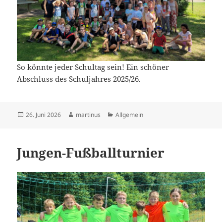
So könnte jeder Schultag sein! Ein schöner
Abschluss des Schuljahres 2025/26.
Veröffentlicht
Autor
Kategorien
26. Juni 2026
martinus
Allgemein
am
Jungen-Fußballturnier