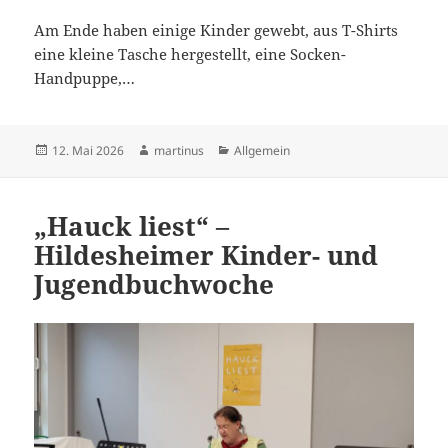
Am Ende haben einige Kinder gewebt, aus T-Shirts
eine kleine Tasche hergestellt, eine Socken-
Handpuppe,…
Veröffentlicht
Autor
Kategorien
12. Mai 2026
martinus
Allgemein
am
„Hauck liest“ –
Hildesheimer Kinder- und
Jugendbuchwoche