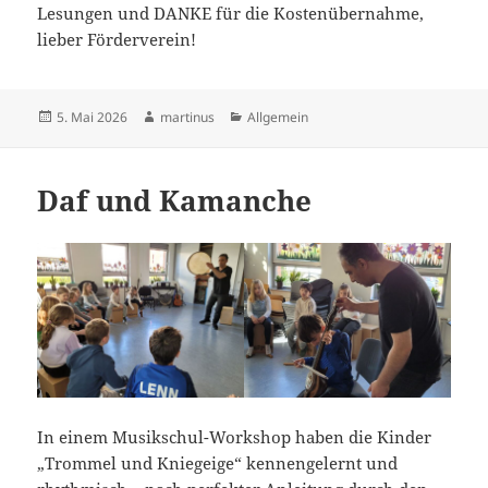
Lesungen und DANKE für die Kostenübernahme,
lieber Förderverein!
Veröffentlicht
Autor
Kategorien
5. Mai 2026
martinus
Allgemein
am
Daf und Kamanche
In einem Musikschul-Workshop haben die Kinder
„Trommel und Kniegeige“ kennengelernt und