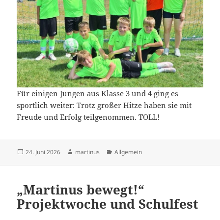
Für einigen Jungen aus Klasse 3 und 4 ging es
sportlich weiter: Trotz großer Hitze haben sie mit
Freude und Erfolg teilgenommen. TOLL!
Veröffentlicht
Autor
Kategorien
24. Juni 2026
martinus
Allgemein
am
„Martinus bewegt!“
Projektwoche und Schulfest