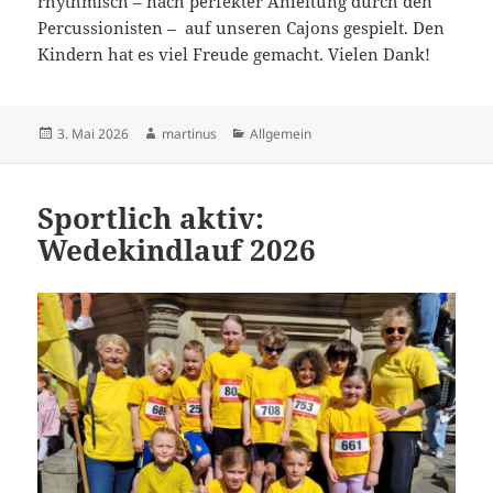
rhythmisch – nach perfekter Anleitung durch den
Percussionisten – auf unseren Cajons gespielt. Den
Kindern hat es viel Freude gemacht. Vielen Dank!
Veröffentlicht
Autor
Kategorien
3. Mai 2026
martinus
Allgemein
am
Sportlich aktiv:
Wedekindlauf 2026