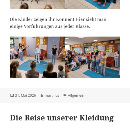
Die Kinder zeigen ihr Können! Hier sieht man
einige Vorführungen aus jeder Klasse.
Veröffentlicht
Autor
Kategorien
31. Mai 2026
martinus
Allgemein
am
Die Reise unserer Kleidung