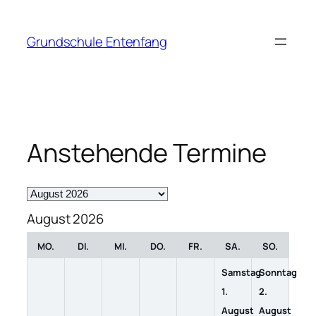
Zum
Inhalt
Grundschule Entenfang
springen
Anstehende Termine
Month
selection
August 2026
MO.
DI.
MI.
DO.
FR.
SA.
SO.
Samstag
Sonntag
1.
2.
August
August