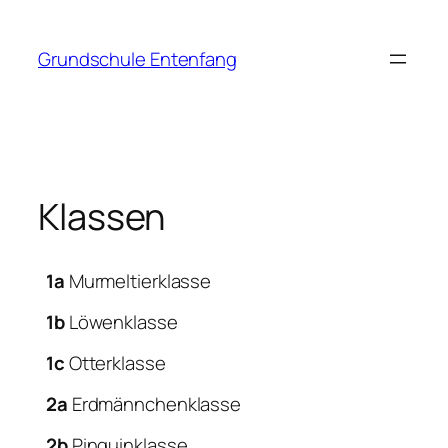
Zum
Inhalt
Grundschule Entenfang
springen
Klassen
1a
Murmeltierklasse
1b
Löwenklasse
1c
Otterklasse
2a
Erdmännchenklasse
2b
Pinguinklasse