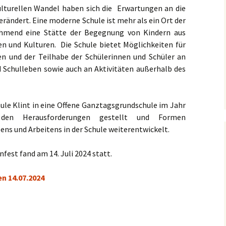
ulturellen Wandel haben sich die Erwartungen an die
Lernen braucht
MINT
Sportveranstaltungen
erändert. Eine moderne Schule ist mehr als ein Ort der
Bewegung
Schülermediatoren
nehmend eine Stätte der Begegnung von Kindern aus
Medien
n und Kulturen. Die Schule bietet Möglichkeiten für
Schulgremien
Schülerparlament
Schulvorstand
en und der Teilhabe der Schülerinnen und Schüler an
Schulgarten
Elternräte
Schulgarten Experiment
 Schulleben sowie auch an Aktivitäten außerhalb des
Schulseelsorge
Schulverein
Schulhoftiere
le Klint in eine Offene Ganztagsgrundschule im Jahr
Mittagessen
den Herausforderungen gestellt und Formen
s und Arbeitens in der Schule weiterentwickelt.
Schulweg
fest fand am 14. Juli 2024 statt.
n 14.07.2024