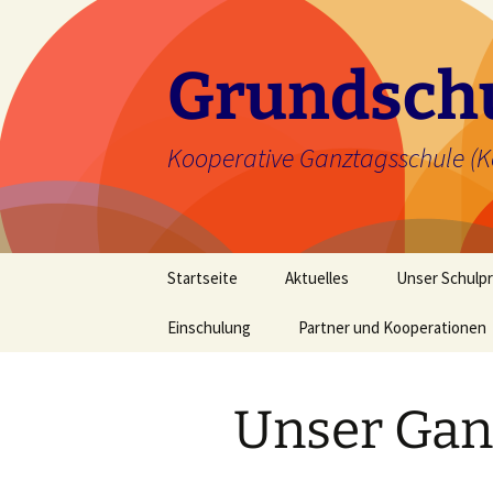
Zum
Inhalt
springen
Grundschu
Kooperative Ganztagsschule (K
Startseite
Aktuelles
Unser Schulp
Einschulung
Partner und Kooperationen
Unser Leitbild
Bürgerstiftung
Unsere Schul
Unser Gan
Bausteine un
Schulprogra
Begabtenför