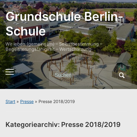
Grundschule Berlin-
Schule
Wir leben (gemeinsam) – Selbstbestimmung –
Begeisterungsfähigkeit – Wertschätzung
Search
Toggle
for:
mobile
menu
Start
»
Presse
» Presse 2018/2019
Kategoriearchiv:
Presse 2018/2019