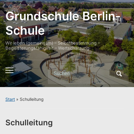
Grundschule Berlin-
Schule
Wir leben (gemeinsam) – Selbstbestimmung –
Begeisterungsfähigkeit – Wertschätzung
Search
Toggle
for:
mobile
menu
Start
»
Schulleitung
Schulleitung