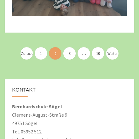
Seitennummerierung
der
Zurück
1
3
…
10
Weiter
2
Beiträge
KONTAKT
Bernhardschule Sögel
Clemens-August-Straße 9
49751 Sögel
Tel. 05952 512