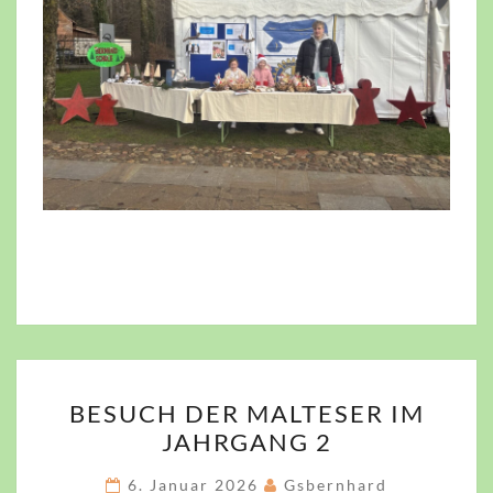
BESUCH
BESUCH DER MALTESER IM
DER
JAHRGANG 2
MALTESER
IM
6. Januar 2026
Gsbernhard