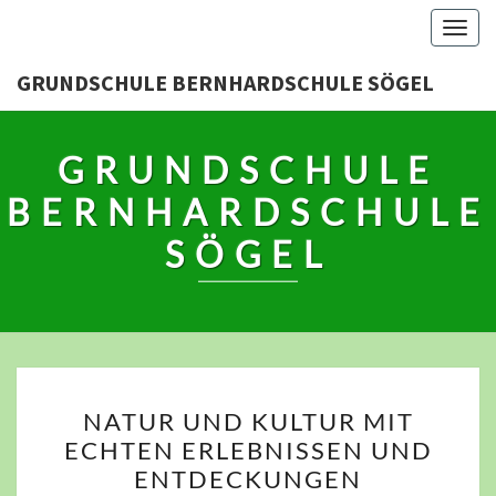
Skip
Togg
to
navig
content
GRUNDSCHULE BERNHARDSCHULE SÖGEL
GRUNDSCHULE
BERNHARDSCHULE
SÖGEL
NATUR
NATUR UND KULTUR MIT
UND
ECHTEN ERLEBNISSEN UND
KULTUR
ENTDECKUNGEN
MIT