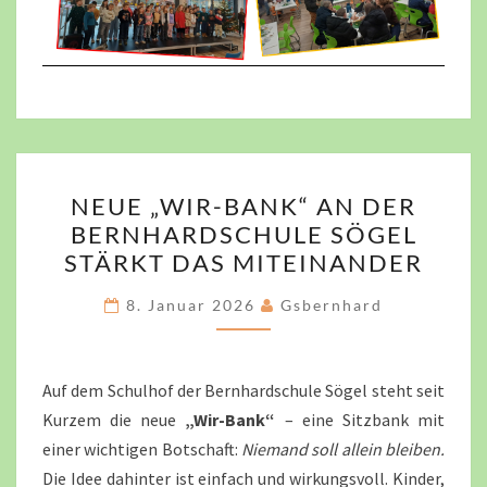
NEUE
NEUE „WIR-BANK“ AN DER
„WIR-
BERNHARDSCHULE SÖGEL
BANK“
STÄRKT DAS MITEINANDER
AN
DER
8. Januar 2026
Gsbernhard
BERNHARDSCHULE
SÖGEL
STÄRKT
Auf dem Schulhof der Bernhardschule Sögel steht seit
DAS
Kurzem die neue
„Wir-Bank“
– eine Sitzbank mit
MITEINANDER
einer wichtigen Botschaft:
Niemand soll allein bleiben.
Die Idee dahinter ist einfach und wirkungsvoll. Kinder,