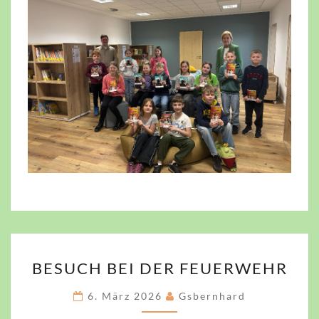
BESUCH
BESUCH BEI DER FEUERWEHR
BEI
DER
6. März 2026
Gsbernhard
FEUERWEHR