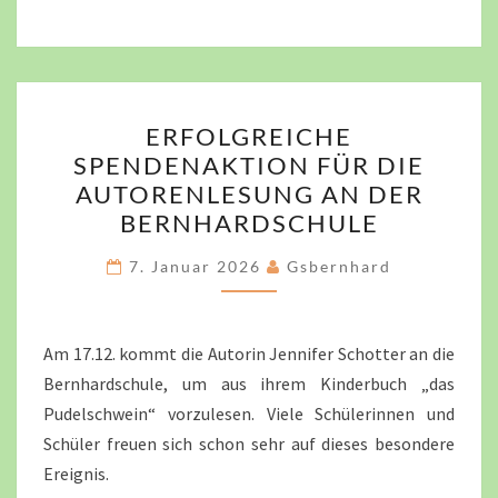
ERFOLGREICHE
ERFOLGREICHE
SPENDENAKTION
SPENDENAKTION FÜR DIE
FÜR
AUTORENLESUNG AN DER
DIE
BERNHARDSCHULE
AUTORENLESUNG
AN
7. Januar 2026
Gsbernhard
DER
BERNHARDSCHULE
Am 17.12. kommt die Autorin Jennifer Schotter an die
Bernhardschule, um aus ihrem Kinderbuch „das
Pudelschwein“ vorzulesen. Viele Schülerinnen und
Schüler freuen sich schon sehr auf dieses besondere
Ereignis.