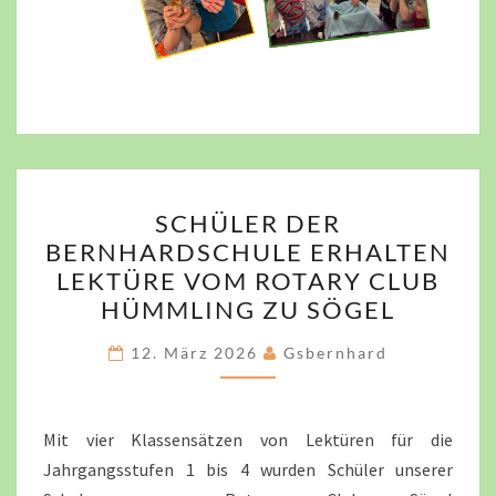
SCHÜLER
SCHÜLER DER
DER
BERNHARDSCHULE ERHALTEN
BERNHARDSCHULE
LEKTÜRE VOM ROTARY CLUB
ERHALTEN
HÜMMLING ZU SÖGEL
LEKTÜRE
VOM
12. März 2026
Gsbernhard
ROTARY
CLUB
Mit vier Klassensätzen von Lektüren für die
HÜMMLING
Jahrgangsstufen 1 bis 4 wurden Schüler unserer
ZU