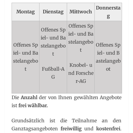
Donnersta
Montag
Dienstag
Mittwoch
g
Offenes Sp
Offenes Sp
iel- und Ba
iel- und Ba
stelangebo
Offenes Sp
Offenes Sp
stelangebo
t
iel- und Ba
iel- und B
t
stelangebo
astelangeb
Knobel- u
t
Fußball-A
ot
nd Forsche
G
r-AG
Die
Anzahl
der von Ihnen gewählten Angebote
ist
frei
wählbar.
Grundsätzlich ist die Teilnahme an den
Ganztagsangeboten
freiwillig
und
kostenfrei
.