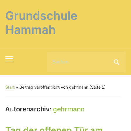
Grundschule
Hammah
Search
Toggle
for:
mobile
menu
Start
»
Beitrag veröffentlicht von gehrmann
(Seite 2)
Autorenarchiv:
gehrmann
Tag der offenen Tür am