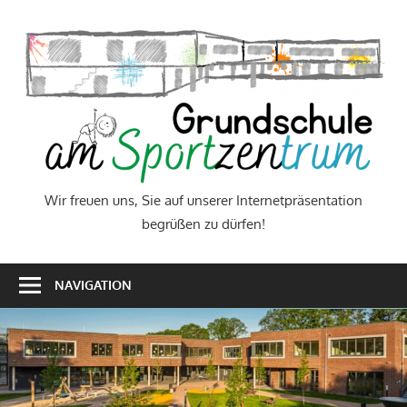
Zum
Inhalt
W
springen
f
u
S
a
Wir freuen uns, Sie auf unserer Internetpräsentation
begrüßen zu dürfen!
u
I
NAVIGATION
b
z
d