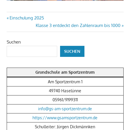
Beitragsnavigation
Vorheriger
Einschulung 2025
Beitrag:
Nächster
Klasse 3 entdeckt den Zahlenraum bis 1000
Beitrag:
Suchen
SUCHEN
Grundschule am Sportzentrum
Am Sportzentrum 1
49740 Haselünne
05961/9199311
info@gs-am-sportzentrum.de
https://www.gsamsportzentrum.de
Schulleiter: Jürgen Dickmännken