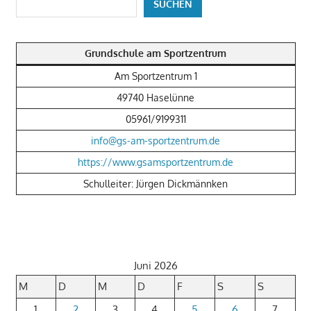
SUCHEN
Grundschule am Sportzentrum
Am Sportzentrum 1
49740 Haselünne
05961/9199311
info@gs-am-sportzentrum.de
https://www.gsamsportzentrum.de
Schulleiter: Jürgen Dickmännken
Juni 2026
M
D
M
D
F
S
S
1
2
3
4
5
6
7