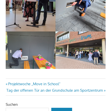
Beitragsnavigation
Vorheriger
Projektwoche „Move in School“
Nächster
Beitrag:
Tag der offenen Tür an der Grundschule am Sportzentrum
Beitrag:
Suchen