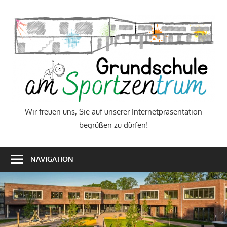
Zum
Inhalt
W
springen
f
u
S
a
Wir freuen uns, Sie auf unserer Internetpräsentation
begrüßen zu dürfen!
u
I
NAVIGATION
b
z
d