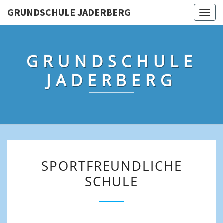
Skip
GRUNDSCHULE JADERBERG
Togg
to
navig
content
GRUNDSCHULE
JADERBERG
SPORTFREUNDLICHE
SPORTFREUNDLICHE
SCHULE
SCHULE