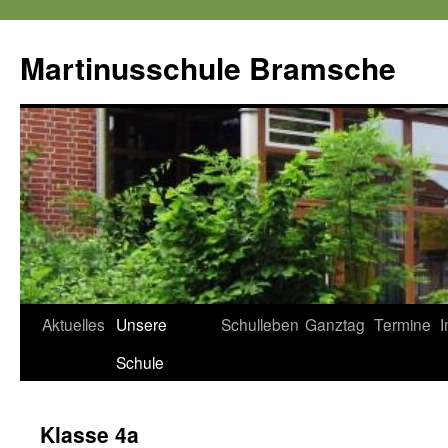
Zum
Inhalt
Martinusschule Bramsche
springen
Aktuelles
Unsere
Schulleben
Ganztag
Termine
Schule
Klasse 4a