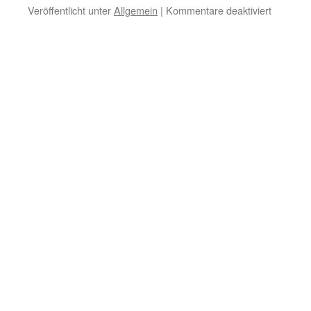
für
Veröffentlicht unter
Allgemein
|
Kommentare deaktiviert
St.
Martin
2025