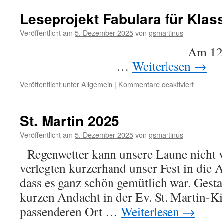
Leseprojekt Fabulara für Klas
Veröffentlicht am
5. Dezember 2025
von
gsmartinus
Am 12.12.2025 ge
…
Weiterlesen
→
für
Veröffentlicht unter
Allgemein
|
Kommentare deaktiviert
Leseproj
Fabulara
für
St. Martin 2025
Klasse
1+2
Veröffentlicht am
5. Dezember 2025
von
gsmartinus
Regenwetter kann unsere Laune nicht 
verlegten kurzerhand unser Fest in die Au
dass es ganz schön gemütlich war. Gesta
kurzen Andacht in der Ev. St. Martin-K
passenderen Ort …
Weiterlesen
→