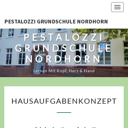
Skip
Togg
to
navig
content
PESTALOZZI GRUNDSCHULE NORDHORN
PESTALOZZI
GRUNDSCHULE
NORDHORN
Lernen Mit Kopf, Herz & Hand
HAUSAUFGABENKONZEPT
HAUSAUFGABENKONZEPT