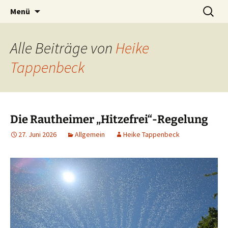
Zum
Suchen
Menü
Inhalt
nach:
springen
Alle Beiträge von
Heike
Tappenbeck
Die Rautheimer „Hitzefrei“-Regelung
27. Juni 2026
Allgemein
Heike Tappenbeck