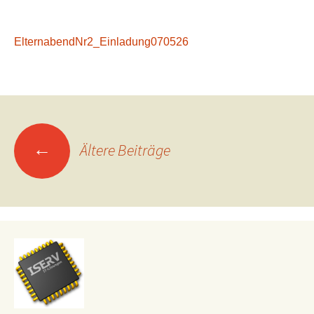
ElternabendNr2_Einladung070526
Beitragsnavigation
←
Ältere Beiträge