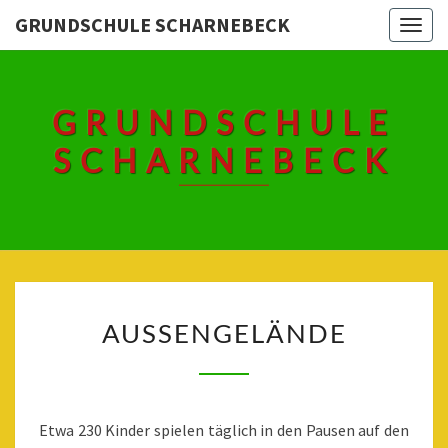
Skip
GRUNDSCHULE SCHARNEBECK
Togg
to
navig
content
GRUNDSCHULE
SCHARNEBECK
AUSSENGELÄNDE
AUSSENGELÄNDE
Etwa 230 Kinder spielen täglich in den Pausen auf den