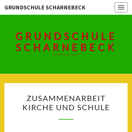
Skip
GRUNDSCHULE SCHARNEBECK
Togg
to
navig
content
GRUNDSCHULE
SCHARNEBECK
ZUSAMMENARBEIT
ZUSAMMENARBEIT
KIRCHE
KIRCHE UND SCHULE
UND
SCHULE